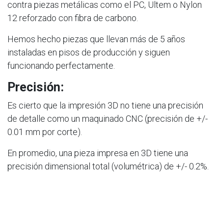
contra piezas metálicas como el PC, Ultem o Nylon
12 reforzado con fibra de carbono.
Hemos hecho piezas que llevan más de 5 años
instaladas en pisos de producción y siguen
funcionando perfectamente.
Precisión:
Es cierto que la impresión 3D no tiene una precisión
de detalle como un maquinado CNC (precisión de +/-
0.01 mm por corte).
En promedio, una pieza impresa en 3D tiene una
precisión dimensional total (volumétrica) de +/- 0.2%.
Esto quiere decir que si la pieza en total mide 100 cm,
podrá medir en su volumen total 100 +/- 0.2 cm, pero
en sus dimensiones internas, se respeta la misma
proporción. Si una perforación en el modelo 3D mide